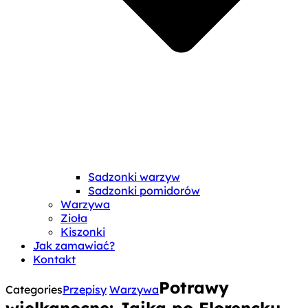
Sadzonki warzyw
Sadzonki pomidorów
Warzywa
Zioła
Kiszonki
Jak zamawiać?
Kontakt
Potrawy
Categories
Przepisy
Warzywa
wielkanocne: Jajka po Florencku