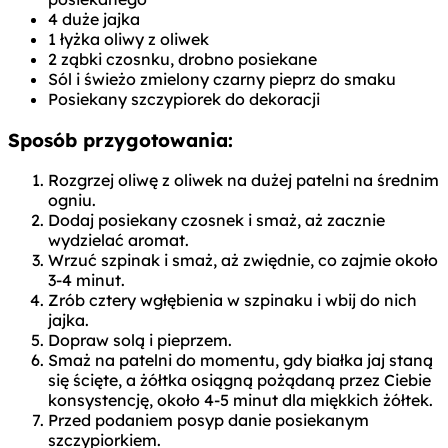
4 duże jajka
1 łyżka oliwy z oliwek
2 ząbki czosnku, drobno posiekane
Sól i świeżo zmielony czarny pieprz do smaku
Posiekany szczypiorek do dekoracji
Sposób przygotowania:
Rozgrzej oliwę z oliwek na dużej patelni na średnim
ogniu.
Dodaj posiekany czosnek i smaż, aż zacznie
wydzielać aromat.
Wrzuć szpinak i smaż, aż zwiędnie, co zajmie około
3-4 minut.
Zrób cztery wgłębienia w szpinaku i wbij do nich
jajka.
Dopraw solą i pieprzem.
Smaż na patelni do momentu, gdy białka jaj staną
się ścięte, a żółtka osiągną pożądaną przez Ciebie
konsystencję, około 4-5 minut dla miękkich żółtek.
Przed podaniem posyp danie posiekanym
szczypiorkiem.