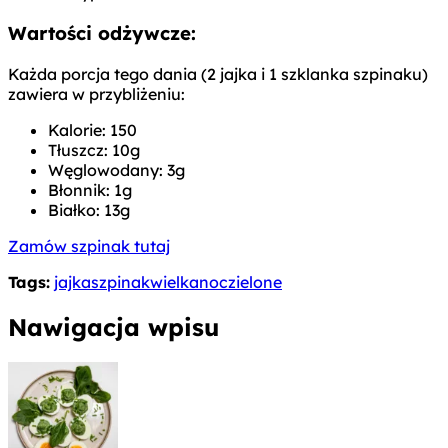
Wartości odżywcze:
Każda porcja tego dania (2 jajka i 1 szklanka szpinaku)
zawiera w przybliżeniu:
Kalorie: 150
Tłuszcz: 10g
Węglowodany: 3g
Błonnik: 1g
Białko: 13g
Zamów szpinak tutaj
Tags:
jajka
szpinak
wielkanoc
zielone
Nawigacja wpisu