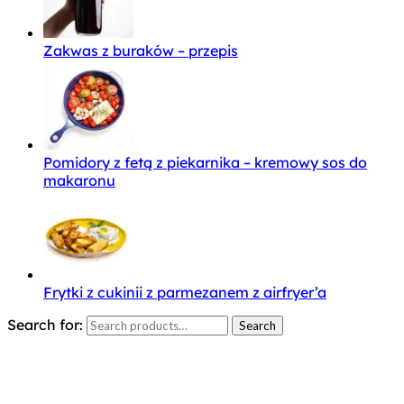
Zakwas z buraków – przepis
Pomidory z fetą z piekarnika – kremowy sos do
makaronu
Frytki z cukinii z parmezanem z airfryer’a
Search for:
Search