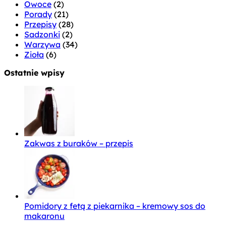
Owoce
(2)
Porady
(21)
Przepisy
(28)
Sadzonki
(2)
Warzywa
(34)
Zioła
(6)
Ostatnie wpisy
Zakwas z buraków – przepis
Pomidory z fetą z piekarnika – kremowy sos do
makaronu