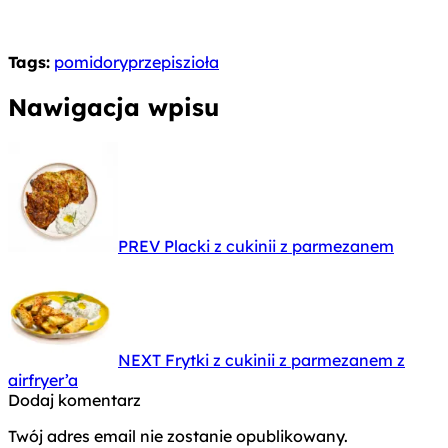
Tags:
pomidory
przepis
zioła
Nawigacja wpisu
PREV
Placki z cukinii z parmezanem
NEXT
Frytki z cukinii z parmezanem z
airfryer’a
Dodaj komentarz
Twój adres email nie zostanie opublikowany.