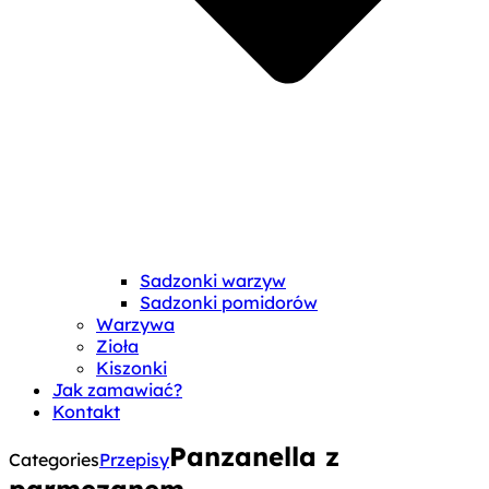
Sadzonki warzyw
Sadzonki pomidorów
Warzywa
Zioła
Kiszonki
Jak zamawiać?
Kontakt
Panzanella z
Categories
Przepisy
parmezanem