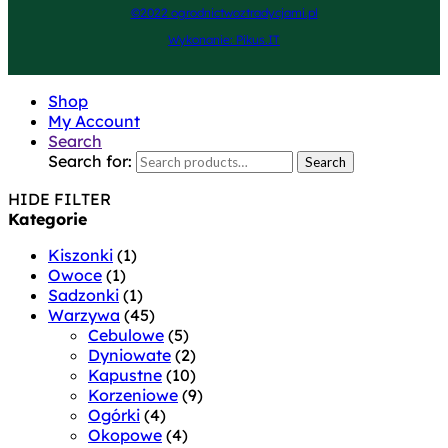
©2022 ogrodnictwoztradycjami.pl
Wykonanie: Pikus.IT
Shop
My Account
Search
Search for:
Search
HIDE FILTER
Kategorie
Kiszonki
(1)
Owoce
(1)
Sadzonki
(1)
Warzywa
(45)
Cebulowe
(5)
Dyniowate
(2)
Kapustne
(10)
Korzeniowe
(9)
Ogórki
(4)
Okopowe
(4)