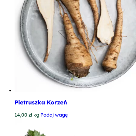
Pietruszka Korzeń
14,00
zł
kg
Podaj wagę