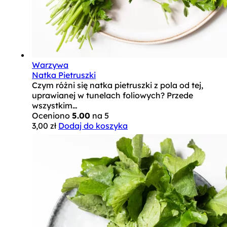
Warzywa
Natka Pietruszki
Czym różni się natka pietruszki z pola od tej,
uprawianej w tunelach foliowych? Przede
wszystkim…
Oceniono
5.00
na 5
3,00
zł
Dodaj do koszyka