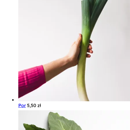
Por
5,50
zł